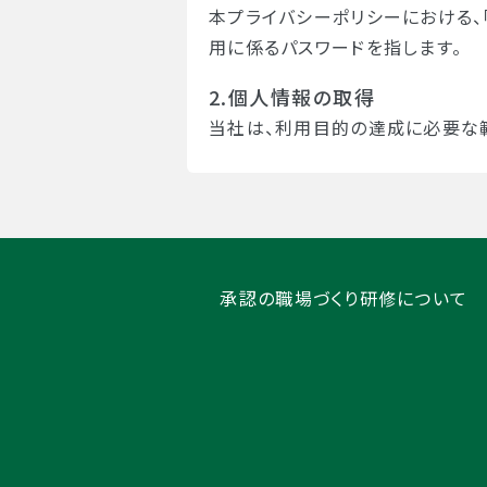
本プライバシーポリシーにおける、
用に係るパスワードを指します。
2.個人情報の取得
当社は、利用目的の達成に必要な
3.利用目的
当社は、取得した個人情報を以下
①当社サービスのおける商品の発
②当社サービスに関するお問合わ
承認の職場づくり研修について
③当社サービスに関する規約等の
4.第三者提供
当社は、法令に定められた場合を除
情報を提供しません。
5.開示、訂正、利用停止、削除