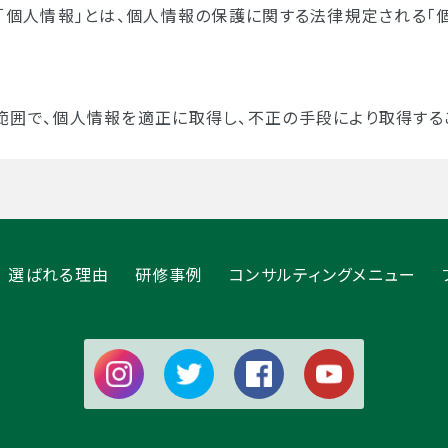
「個人情報」とは、個人情報の保護に関する法律規定される「
範囲で、個人情報を適正に取得し、不正の手段により取得する
の目的で利用します。
送、関連するアフターサービス、新商品サービスに関する情報
せ等への対応
選ばれる理由
研修事例
コンサルティングメニュー
変更等の通知
き、あらかじめ利用者の同意を得ないで、第三者 （日本国外